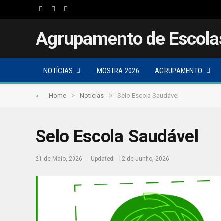
Facebook
Twitter
Instagram
Agrupamento de Escola
NOTÍCIAS
MOSTRA 2026
AGRUPAMENTO
»
»
»
Home
Notícias
Selo Escola Saudável
Selo Escola Saudável
21 de Maio, 2026
Updated:
12 de Junho, 2026