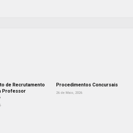
to de Recrutamento
Procedimentos Concursais
a Professor
26 de Maio, 2026
o
6