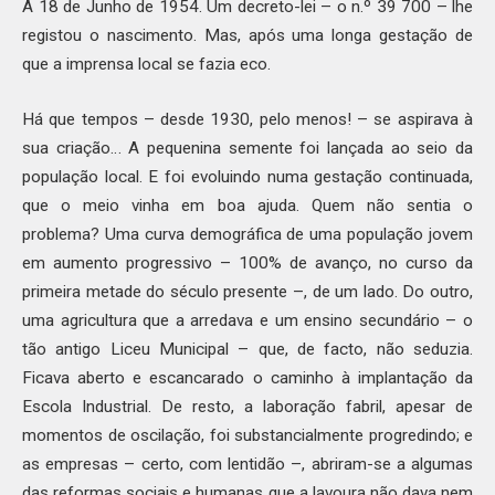
A 18 de Junho de 1954. Um decreto-lei – o n.º 39 700 – lhe
registou o nascimento. Mas, após uma longa gestação de
que a imprensa local se fazia eco.
Há que tempos – desde 1930, pelo menos! – se aspirava à
sua criação… A pequenina semente foi lançada ao seio da
população local. E foi evoluindo numa gestação continuada,
que o meio vinha em boa ajuda. Quem não sentia o
problema? Uma curva demográfica de uma população jovem
em aumento progressivo – 100% de avanço, no curso da
primeira metade do século presente –, de um lado. Do outro,
uma agricultura que a arredava e um ensino secundário – o
tão antigo Liceu Municipal – que, de facto, não seduzia.
Ficava aberto e escancarado o caminho à implantação da
Escola Industrial. De resto, a laboração fabril, apesar de
momentos de oscilação, foi substancialmente progredindo; e
as empresas – certo, com lentidão –, abriram-se a algumas
das reformas sociais e humanas que a lavoura não dava nem