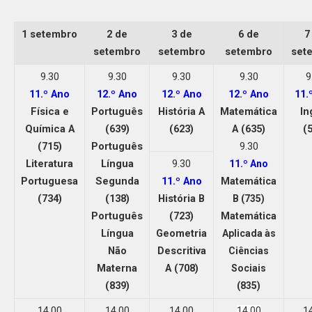
1 setembro
2 de
3 de
6 de
7
setembro
setembro
setembro
set
9.30
9.30
9.30
9.30
9
11.º Ano
12.º Ano
12.º Ano
12.º Ano
11.
Física e
Português
História A
Matemática
In
Química A
(639)
(623)
A (635)
(
(715)
Português
9.30
Literatura
Língua
9.30
11.º Ano
Portuguesa
Segunda
11.º Ano
Matemática
(734)
(138)
História B
B (735)
Português
(723)
Matemática
Língua
Geometria
Aplicada às
Não
Descritiva
Ciências
Materna
A (708)
Sociais
(839)
(835)
14.00
14.00
14.00
1
14.00