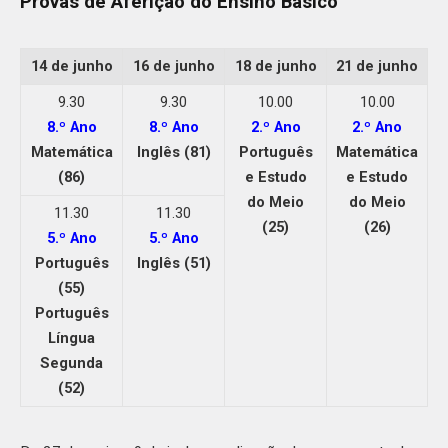
Provas de Aferição do Ensino Básico
14 de junho
16 de junho
18 de junho
21 de junho
9.30
9.30
10.00
10.00
8.º Ano
8.º Ano
2.º Ano
2.º Ano
Matemática
Inglês (81)
Português
Matemática
(86)
e Estudo
e Estudo
do Meio
do Meio
11.30
11.30
(25)
(26)
5.º Ano
5.º Ano
Português
Inglês (51)
(55)
Português
Língua
Segunda
(52)