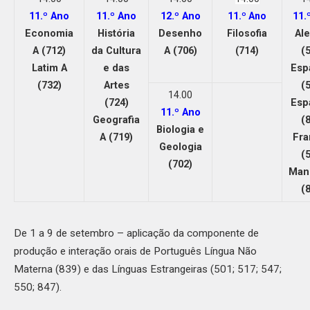
11.º Ano
11.º Ano
12.º Ano
11.
11.º Ano
Economia
História
Desenho
Al
Filosofia
A (712)
da Cultura
A (706)
(
(714)
Latim A
e das
Esp
(732)
Artes
(
14.00
(724)
Esp
11.º Ano
Geografia
(
Biologia e
A (719)
Fra
Geologia
(
(702)
Man
(
De 1 a 9 de setembro – aplicação da componente de
produção e interação orais de Português Língua Não
Materna (839) e das Línguas Estrangeiras (501; 517; 547;
550; 847).