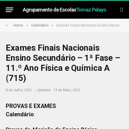
Agrupamento de Escolas
Tomaz Pelayo
»
»
»
Home
Calendário
Exames Finais Nacionais Ensino Secundário – 1ª Fase – 11.º Ano Física e Química A (715)
Exames Finais Nacionais
Ensino Secundário – 1ª Fase –
11.º Ano Física e Química A
(715)
8 de Julho, 2021
Updated:
13 de Maio, 2021
PROVAS E EXAMES
Calendário