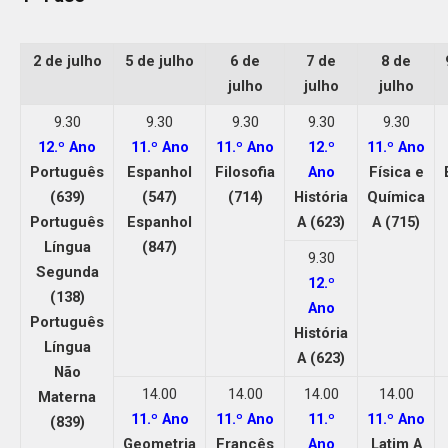
2 de julho
5 de julho
6 de
7 de
8 de
julho
julho
julho
9.30
9.30
9.30
9.30
9.30
12.º Ano
11.º Ano
11.º Ano
12.º
11.º Ano
Português
Espanhol
Filosofia
Ano
Física e
(639)
(547)
(714)
História
Química
Português
Espanhol
A (623)
A (715)
Língua
(847)
9.30
Segunda
12.º
(138)
Ano
Português
História
Língua
A (623)
Não
14.00
14.00
14.00
14.00
Materna
11.º Ano
11.º Ano
11.º
11.º Ano
(839)
Geometria
Francês
Ano
Latim A