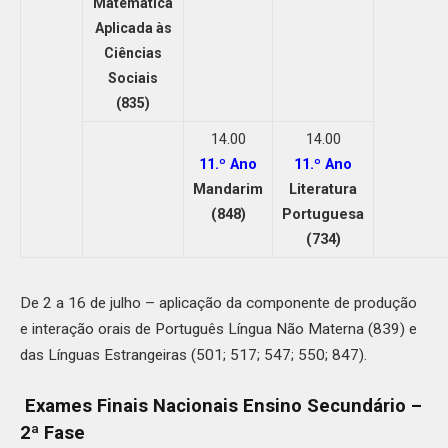
Matemática
Aplicada às
Ciências
Sociais
(835)
14.00
14.00
11.º Ano
11.º Ano
Mandarim
Literatura
(848)
Portuguesa
(734)
De 2 a 16 de julho – aplicação da componente de produção
e interação orais de Português Língua Não Materna (839) e
das Línguas Estrangeiras (501; 517; 547; 550; 847).
Exames Finais Nacionais Ensino Secundário –
2ª Fase