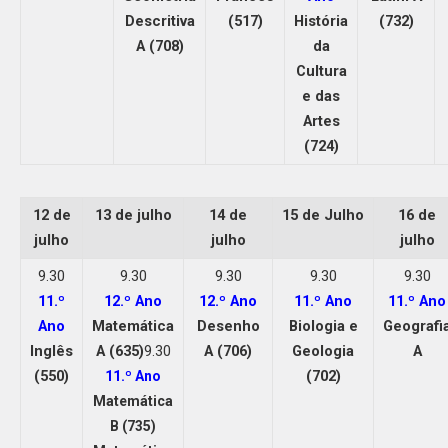
Descritiva
(517)
História
(732)
A (708)
da
Cultura
e das
Artes
(724)
12 de
13 de julho
14 de
15 de Julho
16 de
julho
julho
julho
9.30
9.30
9.30
9.30
9.30
11.º
12.º Ano
12.º Ano
11.º Ano
11.º Ano
Ano
Matemática
Desenho
Biologia e
Geografi
Inglês
A (635)
9.30
A (706)
Geologia
A
(550)
(702)
11.º Ano
Matemática
B (735)