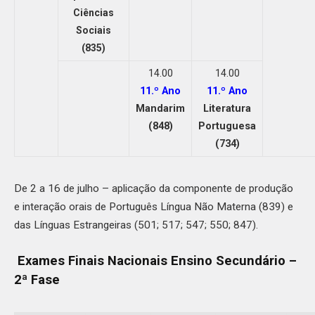
Ciências
Sociais
(835)
14.00
14.00
11.º Ano
11.º Ano
Mandarim
Literatura
(848)
Portuguesa
(734)
De 2 a 16 de julho – aplicação da componente de produção
e interação orais de Português Língua Não Materna (839) e
das Línguas Estrangeiras (501; 517; 547; 550; 847).
Exames Finais Nacionais Ensino Secundário –
2ª Fase