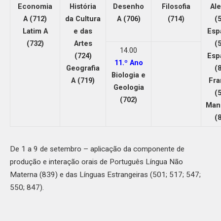
Economia
História
Desenho
Al
Filosofia
A (712)
da Cultura
A (706)
(
(714)
Latim A
e das
Esp
(732)
Artes
(
14.00
(724)
Esp
11.º Ano
Geografia
(
Biologia e
A (719)
Fra
Geologia
(
(702)
Man
(
De 1 a 9 de setembro – aplicação da componente de
produção e interação orais de Português Língua Não
Materna (839) e das Línguas Estrangeiras (501; 517; 547;
550; 847).