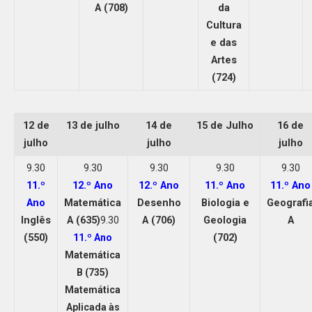
A (708)
da
Cultura
e das
Artes
(724)
12 de
13 de julho
14 de
15 de Julho
16 de
julho
julho
julho
9.30
9.30
9.30
9.30
9.30
11.º
12.º Ano
12.º Ano
11.º Ano
11.º Ano
Ano
Matemática
Desenho
Biologia e
Geografi
Inglês
A (635)
9.30
A (706)
Geologia
A
(550)
(702)
11.º Ano
Matemática
B (735)
Matemática
Aplicada às