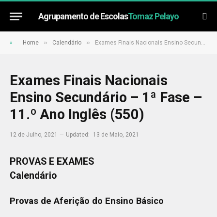
Agrupamento de Escolas
Tomaz Pelayo
»
»
»
Home
Calendário
Exames Finais Nacionais Ensino Secundário – 1ª Fase – 11.º Ano Inglês (550)
Exames Finais Nacionais
Ensino Secundário – 1ª Fase –
11.º Ano Inglês (550)
12 de Julho, 2021
Updated:
13 de Maio, 2021
PROVAS E EXAMES
Calendário
Provas de Aferição do Ensino Básico