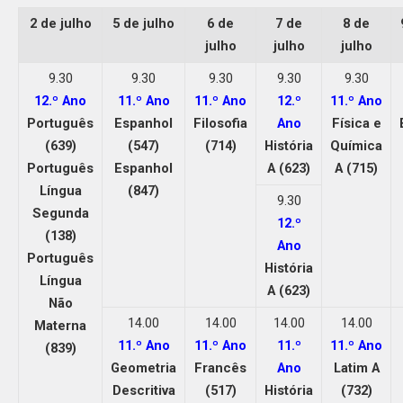
2 de julho
5 de julho
6 de
7 de
8 de
julho
julho
julho
9.30
9.30
9.30
9.30
9.30
12.º Ano
11.º Ano
11.º Ano
12.º
11.º Ano
Português
Espanhol
Filosofia
Ano
Física e
(639)
(547)
(714)
História
Química
Português
Espanhol
A (623)
A (715)
Língua
(847)
9.30
Segunda
12.º
(138)
Ano
Português
História
Língua
A (623)
Não
14.00
14.00
14.00
14.00
Materna
11.º Ano
11.º Ano
11.º
11.º Ano
(839)
Geometria
Francês
Ano
Latim A
Descritiva
(517)
História
(732)