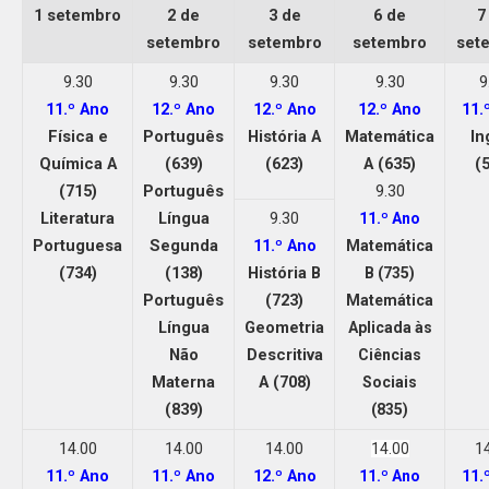
1 setembro
2 de
3 de
6 de
7
setembro
setembro
setembro
set
9.30
9.30
9.30
9.30
9
11.º Ano
12.º Ano
12.º Ano
12.º Ano
11.
Física e
Português
História A
Matemática
In
Química A
(639)
(623)
A (635)
(
(715)
Português
9.30
Literatura
Língua
9.30
11.º Ano
Portuguesa
Segunda
11.º Ano
Matemática
(734)
(138)
História B
B (735)
Português
(723)
Matemática
Língua
Geometria
Aplicada às
Não
Descritiva
Ciências
Materna
A (708)
Sociais
(839)
(835)
14.00
14.00
14.00
1
14.00
11.º Ano
11.º Ano
12.º Ano
11.
11.º Ano