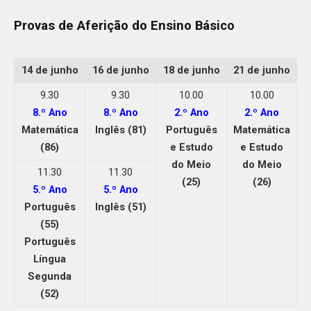
Provas de Aferição do Ensino Básico
14 de junho
16 de junho
18 de junho
21 de junho
9.30
9.30
10.00
10.00
8.º Ano
8.º Ano
2.º Ano
2.º Ano
Matemática
Inglês (81)
Português
Matemática
(86)
e Estudo
e Estudo
do Meio
do Meio
11.30
11.30
(25)
(26)
5.º Ano
5.º Ano
Português
Inglês (51)
(55)
Português
Língua
Segunda
(52)