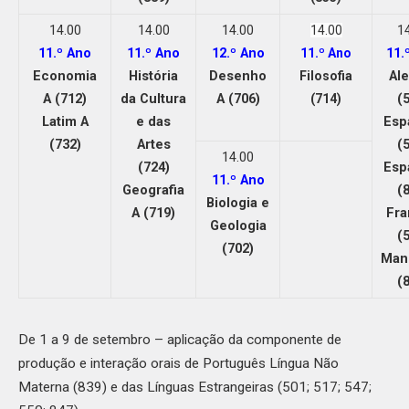
14.00
14.00
14.00
1
14.00
11.º Ano
11.º Ano
12.º Ano
11.
11.º Ano
Economia
História
Desenho
Al
Filosofia
A (712)
da Cultura
A (706)
(
(714)
Latim A
e das
Esp
(732)
Artes
(
14.00
(724)
Esp
11.º Ano
Geografia
(
Biologia e
A (719)
Fra
Geologia
(
(702)
Man
(
De 1 a 9 de setembro – aplicação da componente de
produção e interação orais de Português Língua Não
Materna (839) e das Línguas Estrangeiras (501; 517; 547;