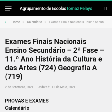
Agrupamento de Escolas
Tomaz Pelayo
»
»
»
Home
Calendário
Exames Finais Nacionais Ensino Secundário – 2ª Fase – 11.º Ano História da Cultura e das Artes (724) Geografia A (719)
Exames Finais Nacionais
Ensino Secundário – 2ª Fase –
11.º Ano História da Cultura e
das Artes (724) Geografia A
(719)
2 de Setembro, 2021
Updated:
13 de Maio, 2021
PROVAS E EXAMES
Calendário