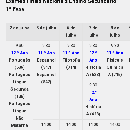
Exames Finais Nacionais Ensino Secundário –
1ª Fase
2 de julho
5 de julho
6 de
7 de
8 de
julho
julho
julho
9.30
9.30
9.30
9.30
9.30
12.º Ano
11.º Ano
11.º Ano
12.º
11.º Ano
Português
Espanhol
Filosofia
Ano
Física e
(639)
(547)
(714)
História
Química
Português
Espanhol
A (623)
A (715)
Língua
(847)
9.30
Segunda
12.º
(138)
Ano
Português
História
Língua
A (623)
Não
14.00
14.00
14.00
14.00
Materna