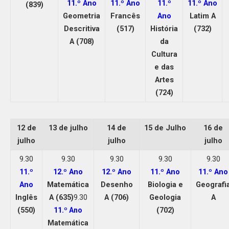
11.º Ano
11.º Ano
11.º
11.º Ano
(839)
Geometria
Francês
Ano
Latim A
Descritiva
(517)
História
(732)
A (708)
da
Cultura
e das
Artes
(724)
12 de
13 de julho
14 de
15 de Julho
16 de
julho
julho
julho
9.30
9.30
9.30
9.30
9.30
11.º
12.º Ano
12.º Ano
11.º Ano
11.º Ano
Ano
Matemática
Desenho
Biologia e
Geografi
Inglês
A (635)
9.30
A (706)
Geologia
A
(550)
(702)
11.º Ano
Matemática