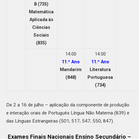
B (735)
Matemática
Aplicada às
Ciências
Sociais
(835)
14.00
14.00
11.º Ano
11.º Ano
Mandarim
Literatura
(848)
Portuguesa
(734)
De 2 a 16 de julho – aplicação da componente de produção
e interação orais de Português Língua Não Materna (839) e
das Línguas Estrangeiras (501; 517; 547; 550; 847).
Exames Finais Nacionais Ensino Secundário –