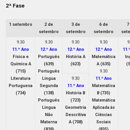
2ª Fase
1 setembro
2 de
3 de
6 de
7
setembro
setembro
setembro
set
9.30
9.30
9.30
9.30
9
11.º Ano
12.º Ano
12.º Ano
12.º Ano
11.
Física e
Português
História A
Matemática
In
Química A
(639)
(623)
A (635)
(
(715)
Português
9.30
Literatura
Língua
9.30
11.º Ano
Portuguesa
Segunda
11.º Ano
Matemática
(734)
(138)
História B
B (735)
Português
(723)
Matemática
Língua
Geometria
Aplicada às
Não
Descritiva
Ciências
Materna
A (708)
Sociais
(839)
(835)