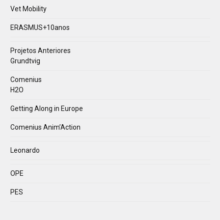
Vet Mobility
ERASMUS+10anos
Projetos Anteriores
Grundtvig
Comenius
H2O
Getting Along in Europe
Comenius Anim’Action
Leonardo
OPE
PES