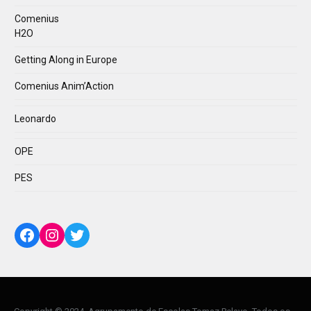
Comenius
H2O
Getting Along in Europe
Comenius Anim’Action
Leonardo
OPE
PES
Facebook
Instagram
Twitter