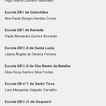
Olga Fátima Loureiro Machado
Escola EB1 de Quinchães
Ana Paula Borges Sendas Costa
Escola EB1 de Ramada
Paula Alexandra Gomes Azevedo
Escola EB1/JI de Santa Luzia
Liliana Ângela de Oliveira Ferreira
Escola EB1/JI de São Bento da Batalha
Elisa Rosa Santos Silva Freitas
Escola EB nº1 de Santo Tirso
Lara Margarida Salgado Carvalho
Escola EB1/J1 de Sequeirô