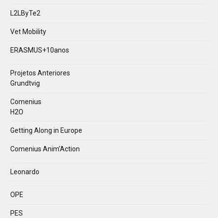
L2LByTe2
Vet Mobility
ERASMUS+10anos
Projetos Anteriores
Grundtvig
Comenius
H2O
Getting Along in Europe
Comenius Anim’Action
Leonardo
OPE
PES