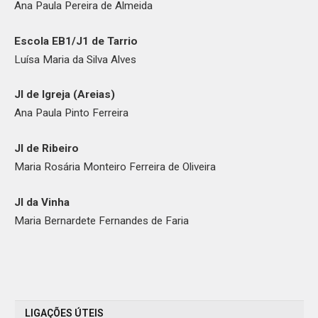
Ana Paula Pereira de Almeida
Escola EB1/J1 de Tarrio
Luísa Maria da Silva Alves
JI de Igreja (Areias)
Ana Paula Pinto Ferreira
JI de Ribeiro
Maria Rosária Monteiro Ferreira de Oliveira
JI da Vinha
Maria Bernardete Fernandes de Faria
LIGAÇÕES ÚTEIS