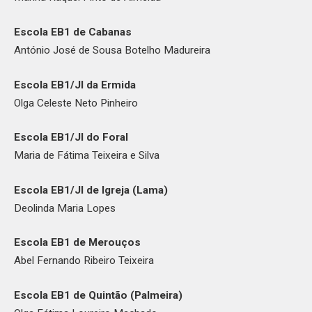
Escola EB1 de Cabanas
António José de Sousa Botelho Madureira
Escola EB1/JI da Ermida
Olga Celeste Neto Pinheiro
Escola EB1/JI do Foral
Maria de Fátima Teixeira e Silva
Escola EB1/JI de Igreja (Lama)
Deolinda Maria Lopes
Escola EB1 de Merouços
Abel Fernando Ribeiro Teixeira
Escola EB1 de Quintão (Palmeira)