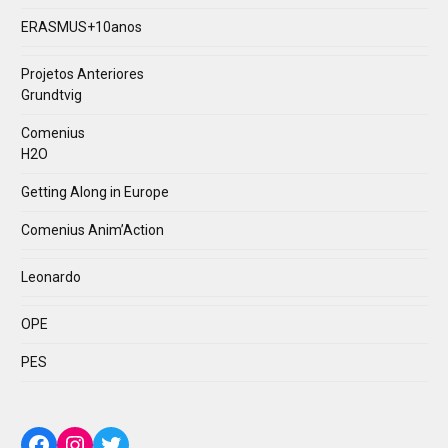
ERASMUS+10anos
Projetos Anteriores
Grundtvig
Comenius
H2O
Getting Along in Europe
Comenius Anim’Action
Leonardo
OPE
PES
Facebook
Instagram
Twitter