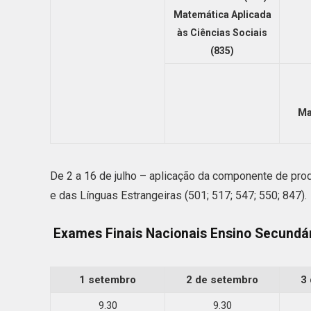
Matemática Aplicada
às Ciências Sociais
(835)
Ma
De 2 a 16 de julho – aplicação da componente de pro
e das Línguas Estrangeiras (501; 517; 547; 550; 847).
Exames Finais Nacionais Ensino Secundár
1 setembro
2 de setembro
3
9.30
9.30