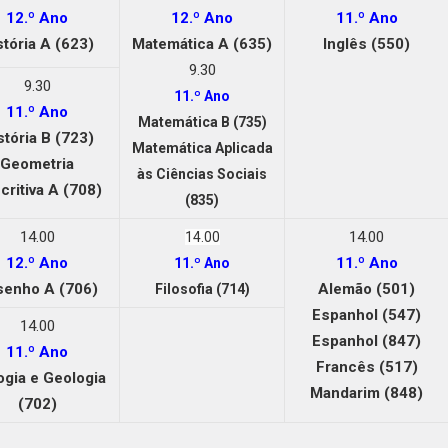
12.º Ano
12.º Ano
11.º Ano
stória A (623)
Matemática A (635)
Inglês (550)
9.30
9.30
11.º Ano
11.º Ano
Matemática B (735)
stória B (723)
Matemática Aplicada
Geometria
às Ciências Sociais
critiva A (708)
(835)
14.00
14.00
14.00
12.º Ano
11.º Ano
11.º Ano
senho A (706)
Alemão (501)
Filosofia (714)
Espanhol (547)
14.00
Espanhol (847)
11.º Ano
Francês (517)
ogia e Geologia
Mandarim (848)
(702)