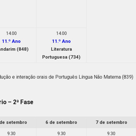
14.00
14.00
11.º Ano
11.º Ano
ndarim (848)
Literatura
Portuguesa (734)
dução e interação orais de Português Língua Não Materna (839)
io – 2ª Fase
 de setembro
6 de setembro
7 de setembro
9.30
9.30
9.30