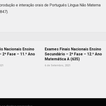
produção e interação orais de Português Língua Não Materna
 847).
is Nacionais Ensino
Exames Finais Nacionais Ensino
– 2ª Fase – 11.º Ano
Secundário – 2ª Fase – 12.º Ano
Matemática A (635)
021
6 de Setembro, 2021