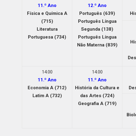
11.º Ano
12.º Ano
Física e Química A
Português (639)
Hi
(715)
Português Língua
Literatura
Segunda (138)
Portuguesa (734)
Português Língua
Hi
Não Materna (839)
Des
14.00
14.00
11.º Ano
11.º Ano
Economia A (712)
História da Cultura e
De
Latim A (732)
das Artes (724)
Geografia A (719)
Biol