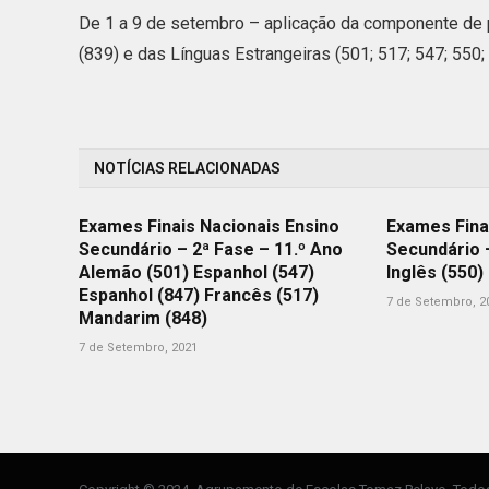
De 1 a 9 de setembro – aplicação da componente de 
(839) e das Línguas Estrangeiras (501; 517; 547; 550;
NOTÍCIAS RELACIONADAS
Exames Finais Nacionais Ensino
Exames Fina
Secundário – 2ª Fase – 11.º Ano
Secundário 
Alemão (501) Espanhol (547)
Inglês (550)
Espanhol (847) Francês (517)
7 de Setembro, 2
Mandarim (848)
7 de Setembro, 2021