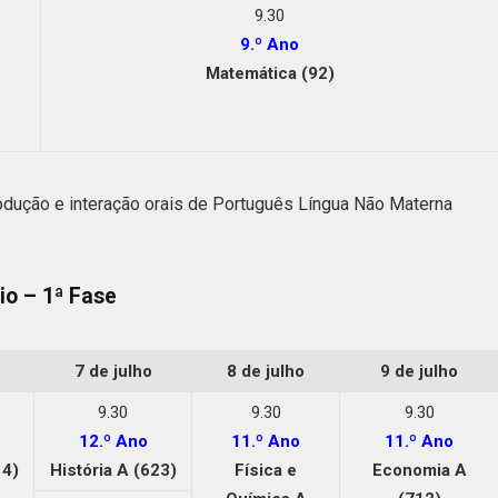
9.30
9.º Ano
Matemática (92)
odução e interação orais de Português Língua Não Materna
io – 1ª Fase
7 de julho
8 de julho
9 de julho
9.30
9.30
9.30
12.º Ano
11.º Ano
11.º Ano
14)
História A (623)
Física e
Economia A