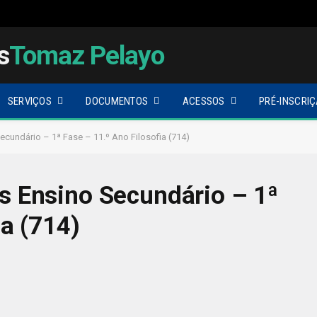
s
Tomaz Pelayo
SERVIÇOS
DOCUMENTOS
ACESSOS
PRÉ-INSCRIÇ
ecundário – 1ª Fase – 11.º Ano Filosofia (714)
s Ensino Secundário – 1ª
ia (714)