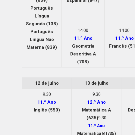
(639)
Espanhol (847)
Português
Língua
Segunda (138)
14.00
14.00
Português
11.º Ano
11.º Ano
Língua Não
Geometria
Francês (51
Materna (839)
Descritiva A
(708)
12 de julho
13 de julho
9.30
9.30
11.º Ano
12.º Ano
Inglês (550)
Matemática A
De
(635)
9.30
11.º Ano
Matemática B (735)