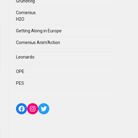
Grundtvig
Comenius
H2O
Getting Along in Europe
Comenius Anim’Action
Leonardo
OPE
PES
Facebook
Instagram
Twitter