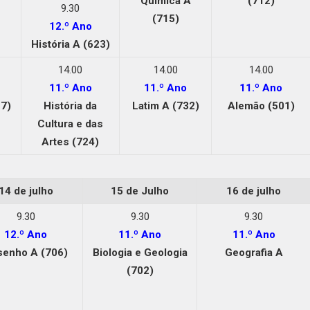
Química A
(712)
9.30
(715)
12.º Ano
História A (623)
14.00
14.00
14.00
11.º Ano
11.º Ano
11.º Ano
7)
História da
Latim A (732)
Alemão (501)
Cultura e das
Artes (724)
14 de julho
15 de Julho
16 de julho
9.30
9.30
9.30
12.º Ano
11.º Ano
11.º Ano
senho A (706)
Biologia e Geologia
Geografia A
(702)