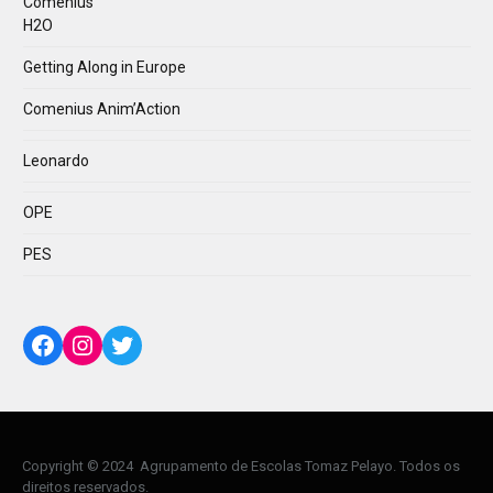
Comenius
H2O
Getting Along in Europe
Comenius Anim’Action
Leonardo
OPE
PES
Copyright © 2024 Agrupamento de Escolas Tomaz Pelayo. Todos os
direitos reservados.