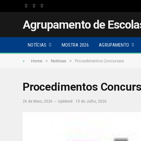
Facebook
Twitter
Instagram
Agrupamento de Escola
NOTÍCIAS
MOSTRA 2026
AGRUPAMENTO
»
»
»
Home
Notícias
Procedimentos Concursais
Procedimentos Concurs
26 de Maio, 2026
Updated:
10 de Julho, 2026