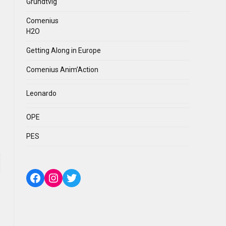
Grundtvig
Comenius
H2O
Getting Along in Europe
Comenius Anim’Action
Leonardo
OPE
PES
Facebook
Instagram
Twitter