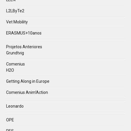
L2LByTe2
Vet Mobility
ERASMUS+10anos
Projetos Anteriores
Grundtvig
Comenius
H2O
Getting Along in Europe
Comenius Anim’Action
Leonardo
OPE