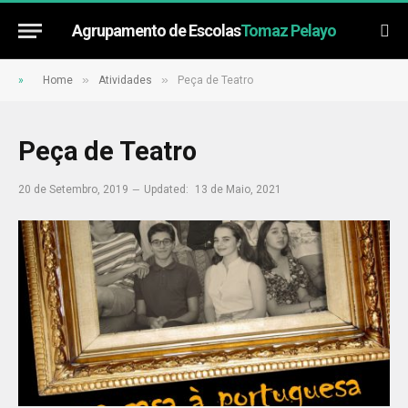
Agrupamento de Escolas
Tomaz Pelayo
»
»
»
Home
Atividades
Peça de Teatro
Peça de Teatro
20 de Setembro, 2019
Updated:
13 de Maio, 2021