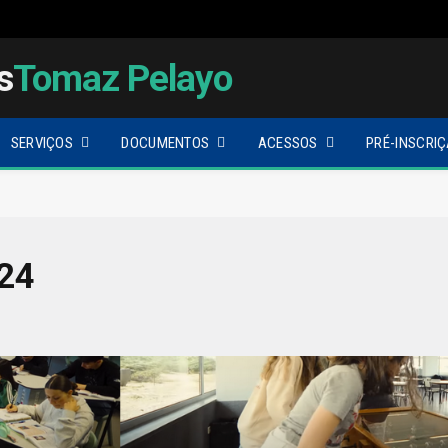
s
Tomaz Pelayo
SERVIÇOS
DOCUMENTOS
ACESSOS
PRÉ-INSCRIÇ
024