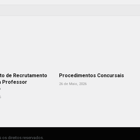
to de Recrutamento
Procedimentos Concursais
a Professor
26 de Maio, 2026
o
6
os direitos reservados.