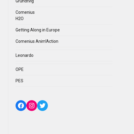
Grundtvig
Comenius
H2O
Getting Along in Europe
Comenius Anim’Action
Leonardo
OPE
PES
Facebook
Instagram
Twitter