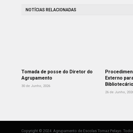
NOTÍCIAS RELACIONADAS
Tomada de posse do Diretor do
Procedimen
Agrupamento
Externo par
Bibliotecári
30 de Junho, 2026
26 de Junho, 202
Copyright © 2024 Agrupamento de Escolas Tomaz Pelayo. Todos 