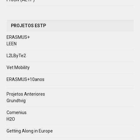
PROJETOS ESTP
ERASMUS+
LEEN
L2LByTe2
Vet Mobility
ERASMUS+10anos
Projetos Anteriores
Grundtvig
Comenius
H2O
Getting Along in Europe