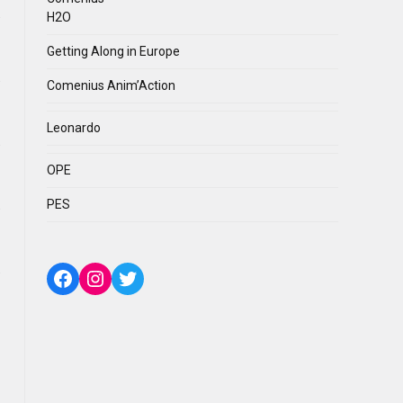
H2O
Getting Along in Europe
Comenius Anim’Action
Leonardo
OPE
PES