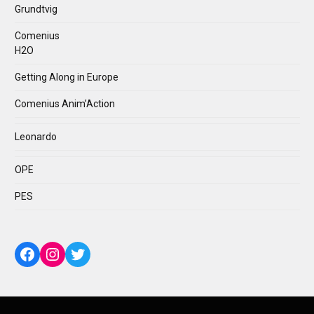
Grundtvig
Comenius
H2O
Getting Along in Europe
Comenius Anim’Action
Leonardo
OPE
PES
Facebook
Instagram
Twitter