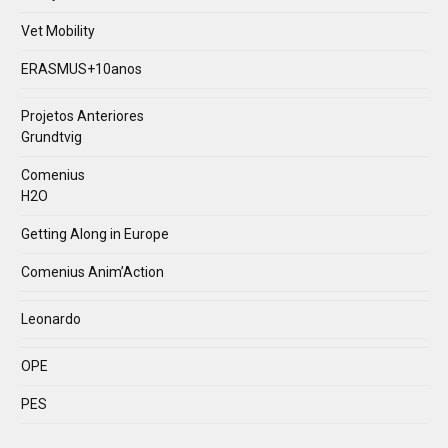
Vet Mobility
ERASMUS+10anos
Projetos Anteriores
Grundtvig
Comenius
H2O
Getting Along in Europe
Comenius Anim’Action
Leonardo
OPE
PES