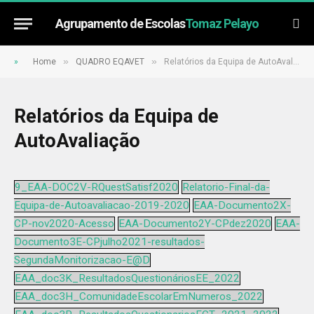
Agrupamento de Escolas
Tomaz Pelayo
»
»
»
Home
QUADRO EQAVET
Relatórios da Equipa de AutoAvaliação
Relatórios da Equipa de
AutoAvaliação
9_EAA-DOC2V-RQuestSatisf2020
Relatorio-Final-da-
Equipa-de-Autoavaliacao-2019-2020
EAA-Documento2X-
CP-nov2020-Acesso
EAA-Documento2Y-CPdez2020
EAA-
Documento3E-CPjulho2021-resultados-
SegundaMonitorizacao-E@D
EAA_doc3K_ResultadosQuestionáriosEE_2022
EAA_doc3H_ComunidadeEscolarEmNumeros_2022