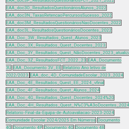
EAA_doc3P_ResultadosQuestionariosFCT_2021_2022
EAA_doc3O_ResultadosQuestionáriosAlunos_2022
EAA_doc3N_TaxasRetencaoPercursosSucesso_2022
EAA_doc3M_ResultadosQuestionáriosNaoDocentes_2022
EAA_doc3L_ResultadosQuestionáriosDocentes_2022
EAA_Doc_3W_Resultados_Quest_Alunos_2023
EAA_Doc_3X_Resultados_Quest_Docentes_2023.
EAA_Doc_3Y_Resultados_Quest_NãoDocentes_2023_atualiz
EAA_Doc_3Z_ResultadosFCT_2022_23
EAA_Documento
3U
EAA_Documento 3V_EE
Relatório Ano letivo de
2022/2023
EAA_doc_4D_ComunidadeEscolar_2023_2024
EAA_Doc_4E_Resultados_Quest_EE_2024_vfinal
EAA_Doc_4F_Resultados_Quest_Alunos_2024
EAA_Doc_4G_Resultados_Quest_Docentes_2024%20
EAA_Doc_4H_Resultados_Quest_N%C3%A3oDocentes_202
Relatorio-Final-da-Equipa-de-Autoavaliacao-2023-2024
Comunidade Escolar 2024/2025 Em Números
Documento
4O
Documento 4P
Documento 4Q
Documento 4R